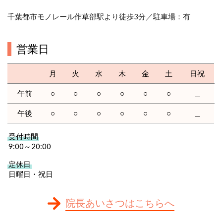
千葉都市モノレール作草部駅より徒歩3分／駐車場：有
営業日
月
火
水
木
金
土
日祝
午前
○
○
○
○
○
○
＿
午後
○
○
○
○
○
○
＿
受付時間
9:00～20:00
定休日
日曜日・祝日
院長あいさつはこちらへ