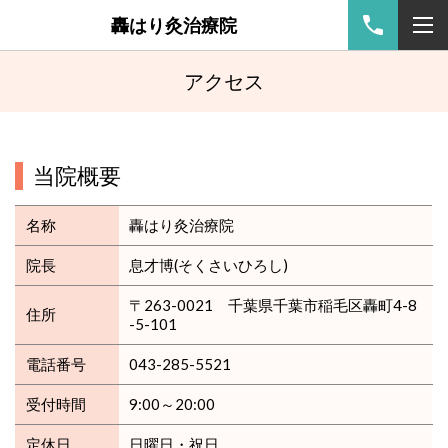
轟はり灸治療院
アクセス
当院概要
名称
轟はり灸治療院
院長
息才博(そくさいひろし)
〒263-0021 千葉県千葉市稲毛区轟町4-8
住所
-5-101
電話番号
043-285-5521
受付時間
9:00～20:00
定休日
日曜日・祝日